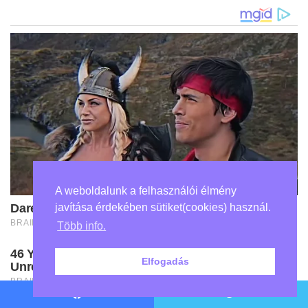
A weboldalunk a felhasználói élmény
javítása érdekében sütiket(cookies) használ.
Több info.
Elfogadás
Facebook
Twitter