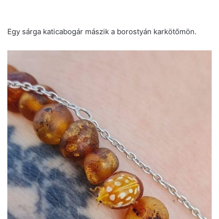
Egy sárga katicabogár mászik a borostyán karkötőmön.