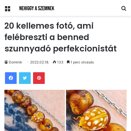
Menü
Ke
20 kellemes fotó, ami
felébreszti a benned
szunnyadó perfekcionistát
Dominik
2022.02.18.
133
1 perc olvasás
Pinterest