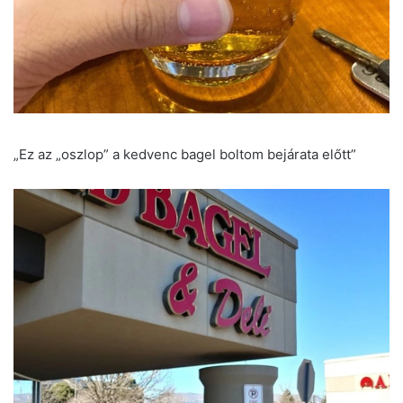
„Ez az „oszlop” a kedvenc bagel boltom bejárata előtt”