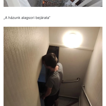
„A házunk alagsori bejárata”