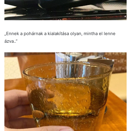
„Ennek a pohárnak a kialakítása olyan, mintha el lenne
ázva..”