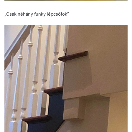
„Csak néhány funky lépcsőfok”