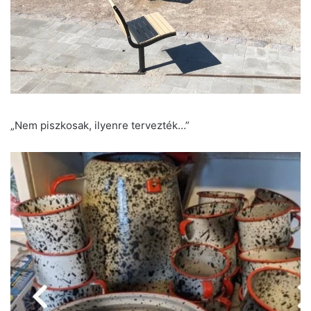
„Nem piszkosak, ilyenre tervezték…”