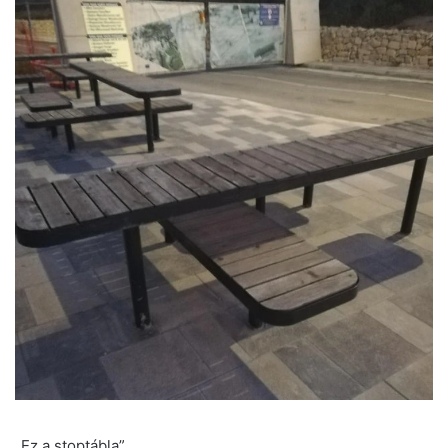
„Ez a stoptábla”