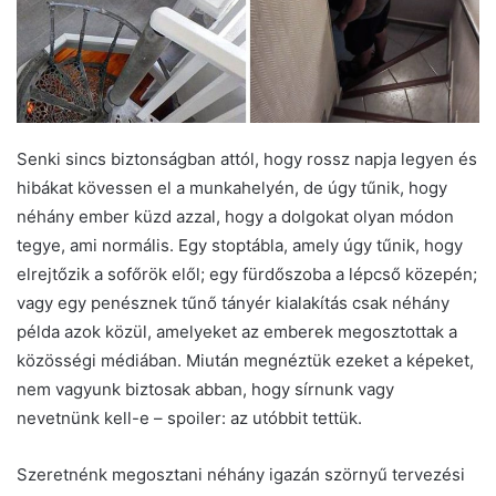
Senki sincs biztonságban attól, hogy rossz napja legyen és
hibákat kövessen el a munkahelyén, de úgy tűnik, hogy
néhány ember küzd azzal, hogy a dolgokat olyan módon
tegye, ami normális. Egy stoptábla, amely úgy tűnik, hogy
elrejtőzik a sofőrök elől; egy fürdőszoba a lépcső közepén;
vagy egy penésznek tűnő tányér kialakítás csak néhány
példa azok közül, amelyeket az emberek megosztottak a
közösségi médiában. Miután megnéztük ezeket a képeket,
nem vagyunk biztosak abban, hogy sírnunk vagy
nevetnünk kell-e – spoiler: az utóbbit tettük.
Szeretnénk megosztani néhány igazán szörnyű tervezési