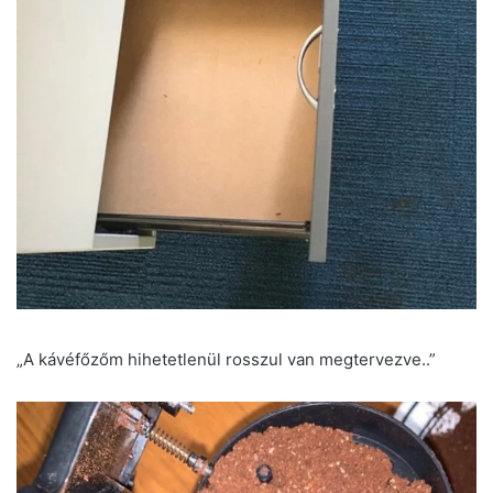
„A kávéfőzőm hihetetlenül rosszul van megtervezve..”