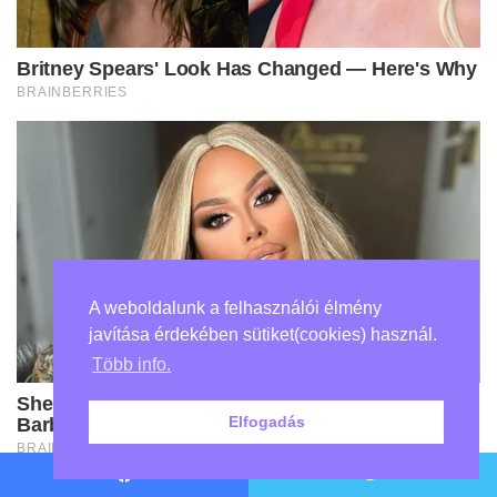
A weboldalunk a felhasználói élmény
javítása érdekében sütiket(cookies) használ.
Több info.
Elfogadás
Facebook
Twitter