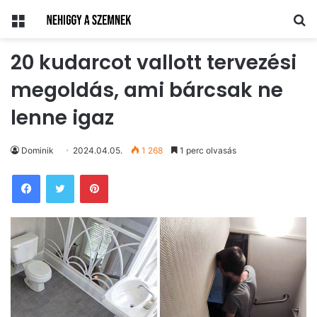
Menü
Ke
20 kudarcot vallott tervezési
megoldás, ami bárcsak ne
lenne igaz
Dominik
2024.04.05.
1 268
1 perc olvasás
Pinterest