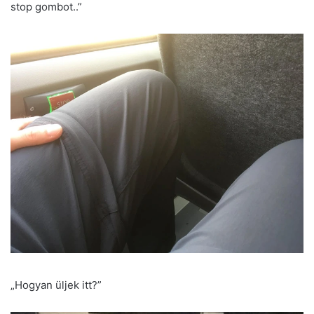
stop gombot..”
„Hogyan üljek itt?”