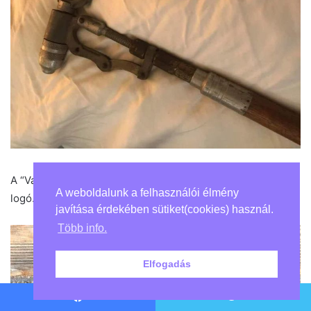
A “Vad Rózsa” kocsma küszöbében látható a vasból készült
A weboldalunk a felhasználói élmény
logó.
javítása érdekében sütiket(cookies) használ.
Több info.
Elfogadás
Facebook
Twitter