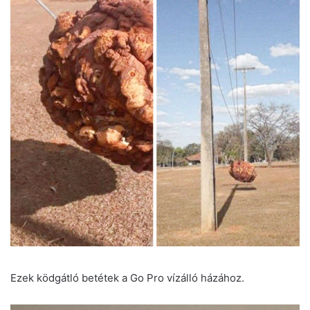
Ezek ködgátló betétek a Go Pro vízálló házához.