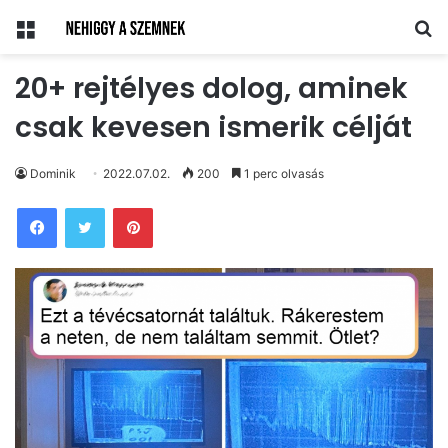
Menü
Ke
20+ rejtélyes dolog, aminek
csak kevesen ismerik célját
Dominik
2022.07.02.
200
1 perc olvasás
Pinterest