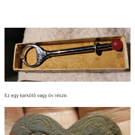
Ez egy karkötő vagy öv része.