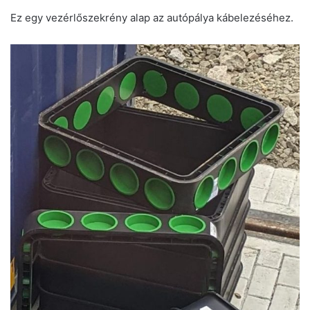
Ez egy vezérlőszekrény alap az autópálya kábelezéséhez.