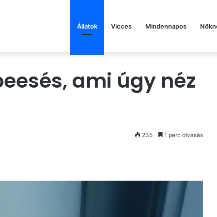
Állatok
Vicces
Mindennapos
Nőkn
beesés, ami úgy néz
235
1 perc olvasás
st