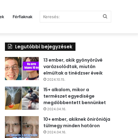
Keresés:
ek
Férfiaknak
Legutóbbi bejegyzések
13 ember, akik gyönyörűvé
varázsolódtak, miután
elmúltak a tinédzser éveik
2024.10.15.
15+ alkalom, mikor a
természet egyedisége
megdöbbentett bennünket
2024.04.16.
10+ ember, akiknek öniróniája
túlmegy minden határon
2024.04.16.