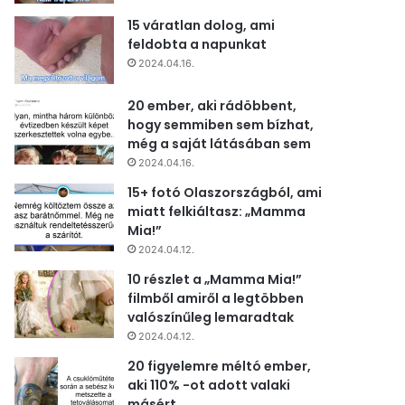
15 váratlan dolog, ami
feldobta a napunkat
2024.04.16.
20 ember, aki rádöbbent,
hogy semmiben sem bízhat,
még a saját látásában sem
2024.04.16.
15+ fotó Olaszországból, ami
miatt felkiáltasz: „Mamma
Mia!”
2024.04.12.
10 részlet a „Mamma Mia!”
filmből amiről a legtöbben
valószínűleg lemaradtak
2024.04.12.
20 figyelemre méltó ember,
aki 110% -ot adott valaki
másért