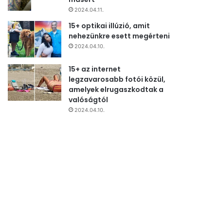
2024.04.11.
15+ optikai illúzió, amit
nehezünkre esett megérteni
2024.04.10.
15+ az internet
legzavarosabb fotói közül,
amelyek elrugaszkodtak a
valóságtól
2024.04.10.