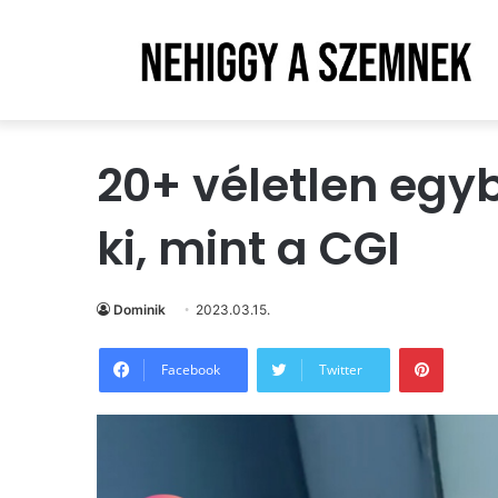
20+ véletlen egy
ki, mint a CGI
Dominik
2023.03.15.
Pintere
Facebook
Twitter