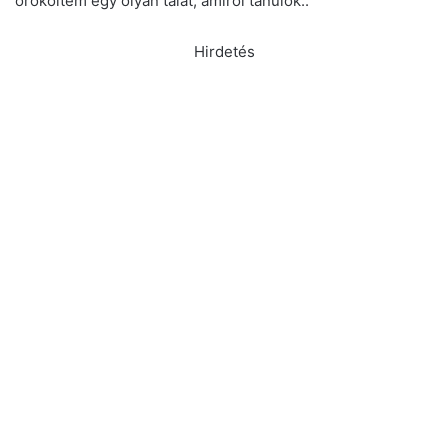
örököltem egy olyan tálat, amiről tanulok..
Hirdetés