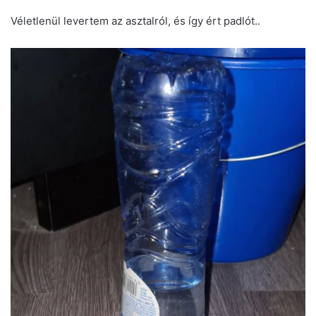
Véletlenül levertem az asztalról, és így ért padlót..