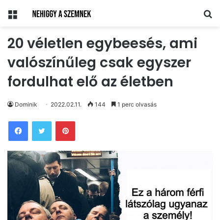
Menü
Ke
20 véletlen egybeesés, ami
valószínűleg csak egyszer
fordulhat elő az életben
Dominik
2022.02.11.
144
1 perc olvasás
Pinterest