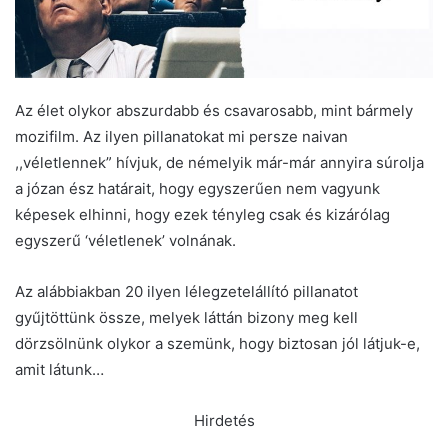
Az élet olykor abszurdabb és csavarosabb, mint bármely
mozifilm. Az ilyen pillanatokat mi persze naivan
,,véletlennek” hívjuk, de némelyik már-már annyira súrolja
a józan ész határait, hogy egyszerűen nem vagyunk
képesek elhinni, hogy ezek tényleg csak és kizárólag
egyszerű ‘véletlenek’ volnának.
Az alábbiakban 20 ilyen lélegzetelállító pillanatot
gyűjtöttünk össze, melyek láttán bizony meg kell
dörzsölnünk olykor a szemünk, hogy biztosan jól látjuk-e,
amit látunk…
Hirdetés