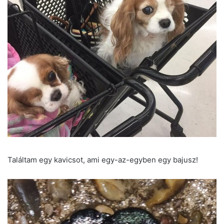
Találtam egy kavicsot, ami egy-az-egyben egy bajusz!