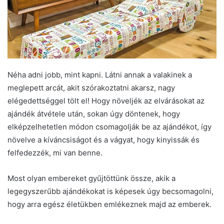
Néha adni jobb, mint kapni. Látni annak a valakinek a
meglepett arcát, akit szórakoztatni akarsz, nagy
elégedettséggel tölt el! Hogy növeljék az elvárásokat az
ajándék átvétele után, sokan úgy döntenek, hogy
elképzelhetetlen módon csomagolják be az ajándékot, így
növelve a kíváncsiságot és a vágyat, hogy kinyissák és
felfedezzék, mi van benne.
Most olyan embereket gyűjtöttünk össze, akik a
legegyszerűbb ajándékokat is képesek úgy becsomagolni,
hogy arra egész életükben emlékeznek majd az emberek.