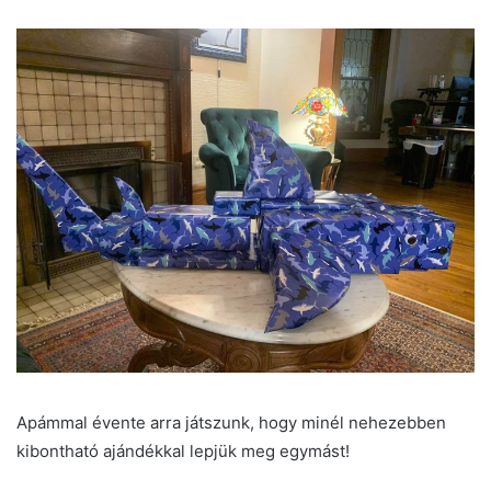
Apámmal évente arra játszunk, hogy minél nehezebben
kibontható ajándékkal lepjük meg egymást!