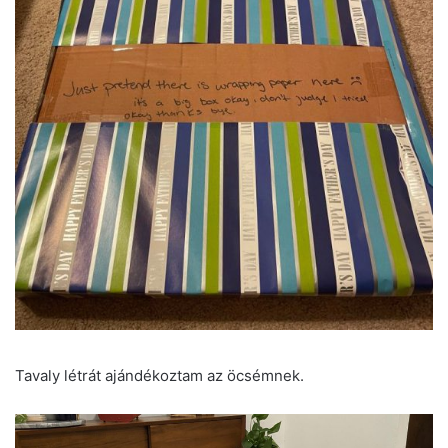
Tavaly létrát ajándékoztam az öcsémnek.