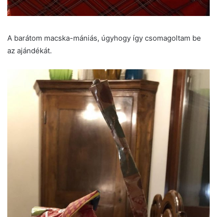
A barátom macska-mániás, úgyhogy így csomagoltam be
az ajándékát.