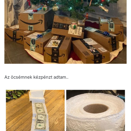
Az öcsémnek kézpénzt adtam..