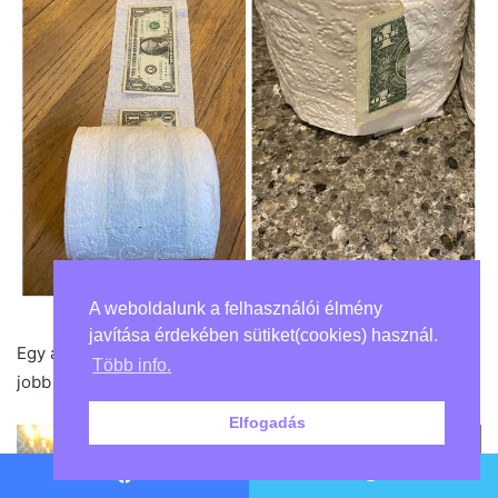
A weboldalunk a felhasználói élmény
javítása érdekében sütiket(cookies) használ.
Egy ajándékkártya becsomagolására nem létezik ennél
Több info.
jobb mód!
Elfogadás
Facebook
Twitter