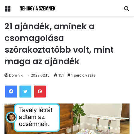
Menü
Ke
21 ajándék, aminek a
csomagolása
szórakoztatóbb volt, mint
maga az ajándék
Dominik
2022.02.15.
151
1 perc olvasás
Pinterest