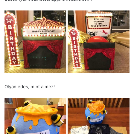
Olyan édes, mint a méz!