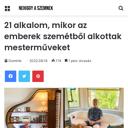
Menü
Ke
21 alkalom, mikor az
emberek szemétből alkottak
mesterműveket
Dominik
2022.08.19.
174
1 perc olvasás
Pinterest