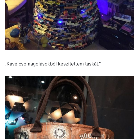
„Kávé csomagolásokból készítettem táskát.”