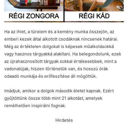
Ha az ihlet, a türelem és a kemény munka összejön, az
emberi kezek által alkotott csodáknak nincsenek határai.
Még az értéktelen dolgokat is képesek műalkotásokká
vagy hasznos tárgyakká alakítani. Ha belegondolunk, ezek
az újrahasznosított tárgyak sokkal értékesebbek, mint a
vadonatújak, hiszen történetük van, és hosszú órák
odaadó munkája és erőfeszítése áll mögöttük.
Imádjuk, amikor a dolgok második életet kapnak. Ezért
gyűjtöttünk össze több mint 21 alkotást, amelyek
remélhetően inspirálni fognak.
Hirdetés