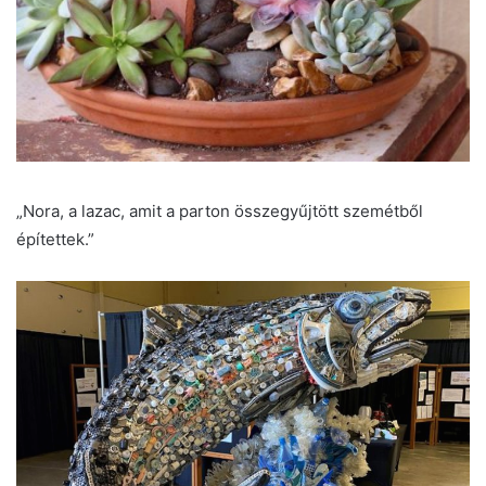
„Nora, a lazac, amit a parton összegyűjtött szemétből
építettek.”