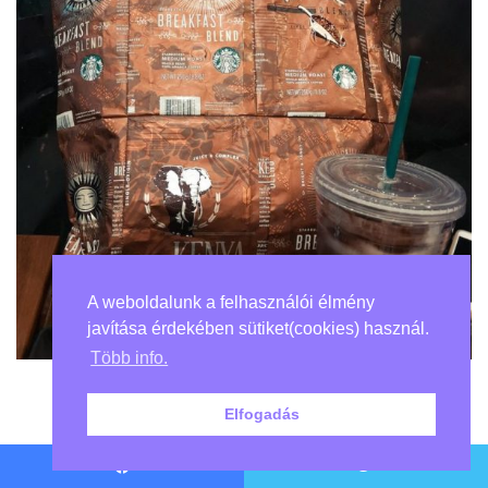
A weboldalunk a felhasználói élmény
javítása érdekében sütiket(cookies) használ.
Több info.
Elfogadás
Facebook
Twitter