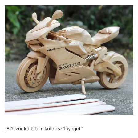
„Először kötöttem kötél-szőnyeget.”