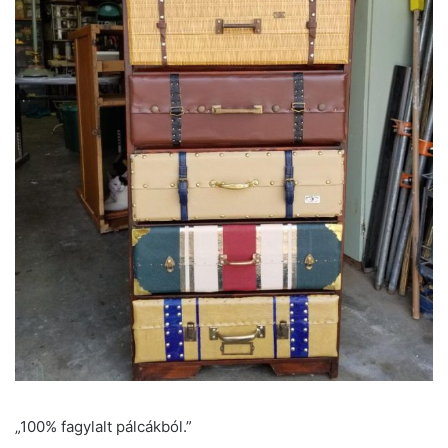
„100% fagylalt pálcákból.”