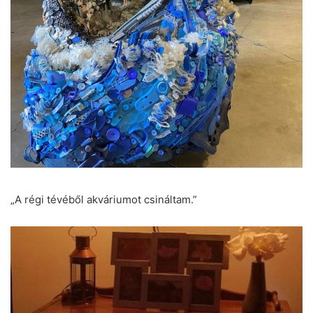
„A régi tévéből akváriumot csináltam.”