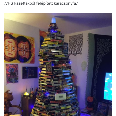
„VHS kazettákból felépített karácsonyfa.”