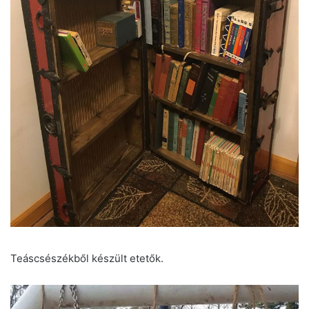
Teáscsészékből készült etetők.