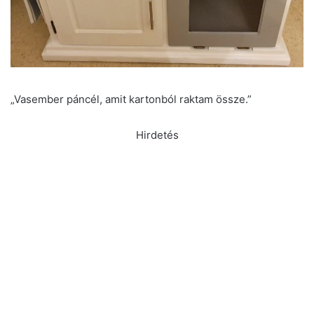
„Vasember páncél, amit kartonból raktam össze.”
Hirdetés