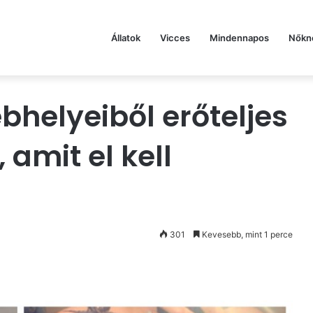
Állatok
Vicces
Mindennapos
Nőkn
ebhelyeiből erőteljes
 amit el kell
301
Kevesebb, mint 1 perce
st