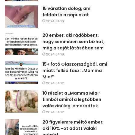
15 váratlan dolog, ami
feldobta a napunkat
2024.04.16.
20 ember, aki rádöbbent,
hogy semmiben sem bízhat,
még a saját látásában sem
2024.04.16.
15+ fotó Olaszországból, ami
miatt felkiáltasz: „Mamma
Mia!”
2024.04.12.
10 részlet a „Mamma Mia!”
filmből amiről a legtöbben
valószínűleg lemaradtak
2024.04.12.
20 figyelemre méltó ember,
aki 110% -ot adott valaki
másért