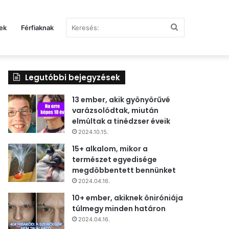
Keresés:
ek
Férfiaknak
Legutóbbi bejegyzések
13 ember, akik gyönyörűvé
varázsolódtak, miután
elmúltak a tinédzser éveik
2024.10.15.
15+ alkalom, mikor a
természet egyedisége
megdöbbentett bennünket
2024.04.16.
10+ ember, akiknek öniróniája
túlmegy minden határon
2024.04.16.