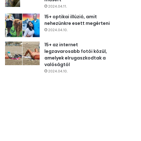
2024.04.11.
15+ optikai illúzió, amit
nehezünkre esett megérteni
2024.04.10.
15+ az internet
legzavarosabb fotói közül,
amelyek elrugaszkodtak a
valóságtól
2024.04.10.