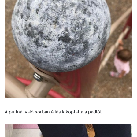
A pultnál való sorban állás kikoptatta a padlót.