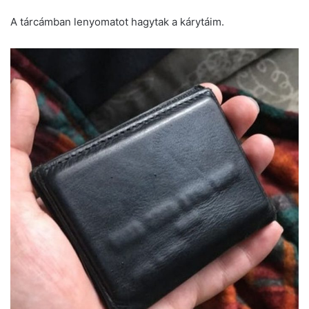
A tárcámban lenyomatot hagytak a kárytáim.