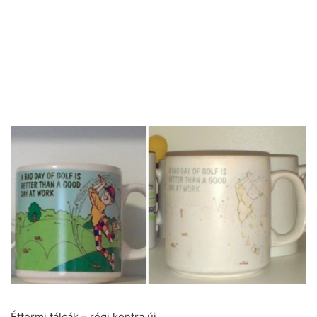
Éttermi tálcák – régi kontra új.