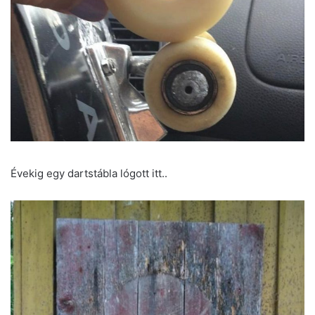
Évekig egy dartstábla lógott itt..