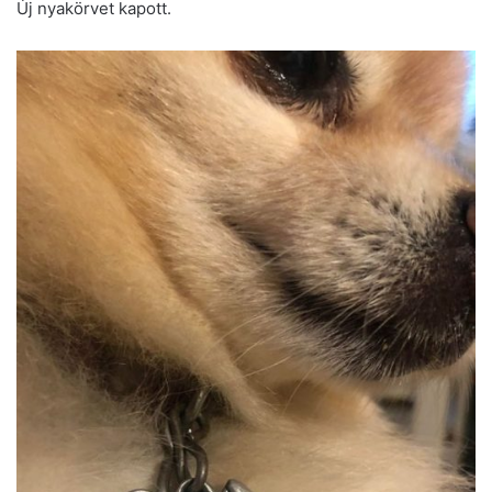
Új nyakörvet kapott.