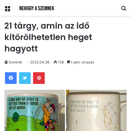
Menü
Ke
21 tárgy, amin az idő
kitörölhetetlen heget
hagyott
Dominik
2022.04.28.
158
1 perc olvasás
Pinterest