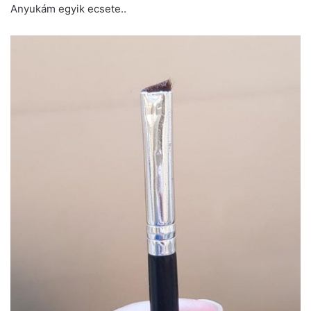
Anyukám egyik ecsete..