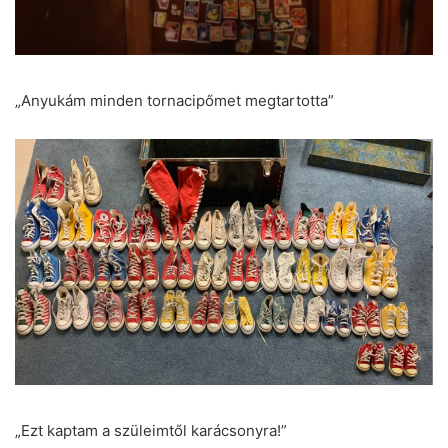
„Anyukám minden tornacipőmet megtartotta”
„Ezt kaptam a szüleimtől karácsonyra!”