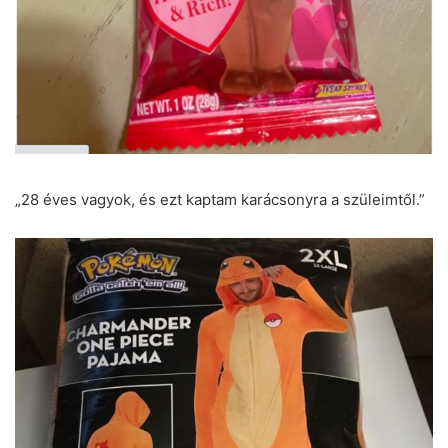
„28 éves vagyok, és ezt kaptam karácsonyra a szüleimtől.”