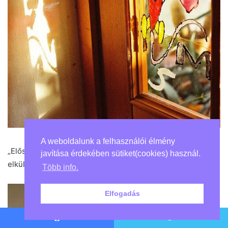
A weboldalunk a felhasználói élmény
„Először ünnepeltük külön a karácsonyt, de a szüleim
javítása érdekében sütiket(cookies) használ.
elküldték a fájukat.”
Több info.
Elfogadás
Facebook
Twitter