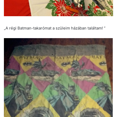
„A régi Batman-takarómat a szüleim házában találtam! ”