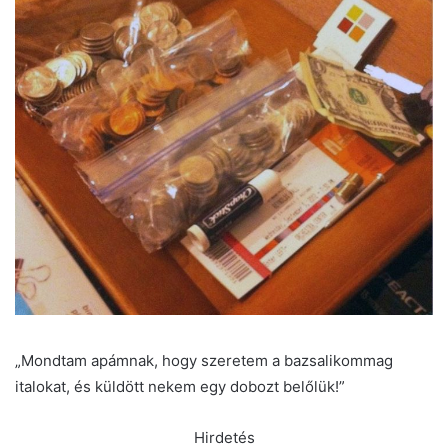
„Mondtam apámnak, hogy szeretem a bazsalikommag
italokat, és küldött nekem egy dobozt belőlük!”
Hirdetés