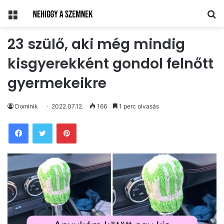
Menü
Ke
23 szülő, aki még mindig
kisgyerekként gondol felnőtt
gyermekeikre
Dominik
2022.07.12.
166
1 perc olvasás
Pinterest