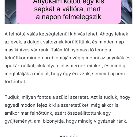
A felnőtté válás kétségtelenül kihívás lehet. Ahogy telnek
az évek, a dolgok változnak körülöttünk, és minden nap
más kihívás vár ránk. Talán túl nyomasztó lenne a
felnőttkor minden problémáján végig menni az anyukák és
apukák nélkül, akik olyan jól ismernek minket, és mindig
megtalálják a módját, hogy úgy érezzük, semmi baj nem
történhet.
Tudjuk, milyen fontos a szülői szeretet. Azt is tudjuk, hogy
egyedi módon fejezik ki a szeretetüket, még akkor is,
amikor már felnőttünk, ezért összeállítottunk egy
gyűjteményt, ami bizonyítja, hogy mindig vigyáznak ránk.
Hirdetés