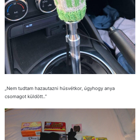
„Nem tudtam hazautazni húsvétkor, úgyhogy anya
csomagot küldött..”