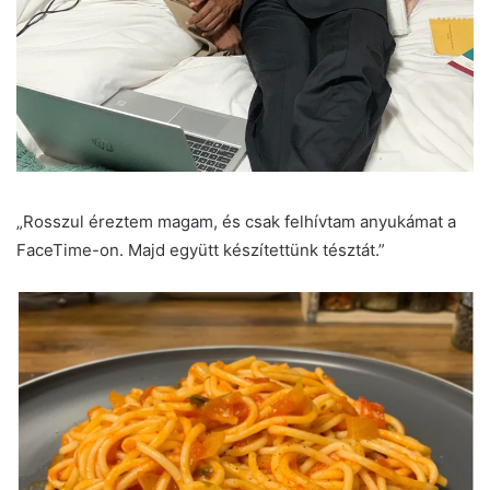
„Rosszul éreztem magam, és csak felhívtam anyukámat a
FaceTime-on. Majd együtt készítettünk tésztát.”