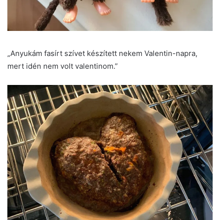
„Anyukám fasírt szívet készített nekem Valentin-napra,
mert idén nem volt valentinom.”