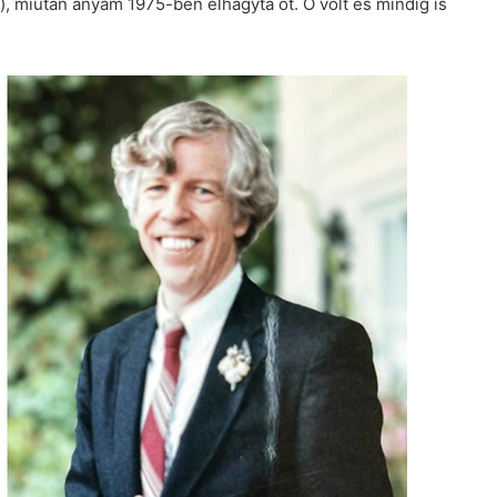
 miután anyám 1975-ben elhagyta őt. Ő volt és mindig is