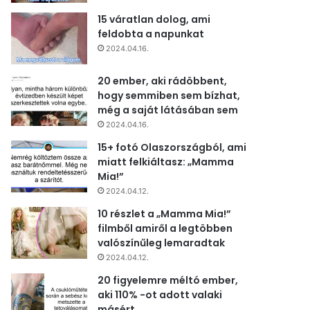
15 váratlan dolog, ami
feldobta a napunkat
2024.04.16.
20 ember, aki rádöbbent,
hogy semmiben sem bízhat,
még a saját látásában sem
2024.04.16.
15+ fotó Olaszországból, ami
miatt felkiáltasz: „Mamma
Mia!”
2024.04.12.
10 részlet a „Mamma Mia!”
filmből amiről a legtöbben
valószínűleg lemaradtak
2024.04.12.
20 figyelemre méltó ember,
aki 110% -ot adott valaki
másért