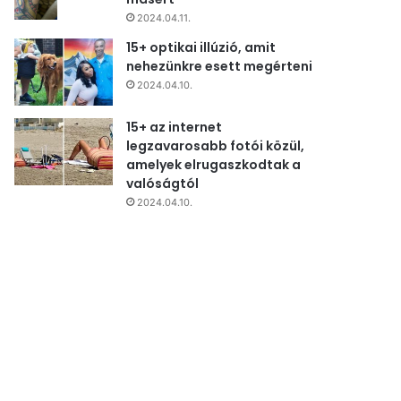
2024.04.11.
15+ optikai illúzió, amit
nehezünkre esett megérteni
2024.04.10.
15+ az internet
legzavarosabb fotói közül,
amelyek elrugaszkodtak a
valóságtól
2024.04.10.