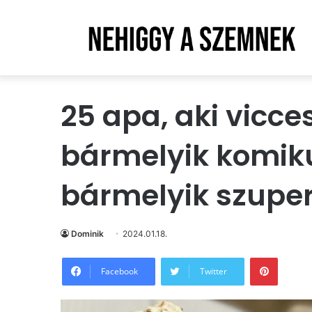
25 apa, aki vicce
bármelyik komik
bármelyik szupe
Dominik
2024.01.18.
Pintere
Facebook
Twitter