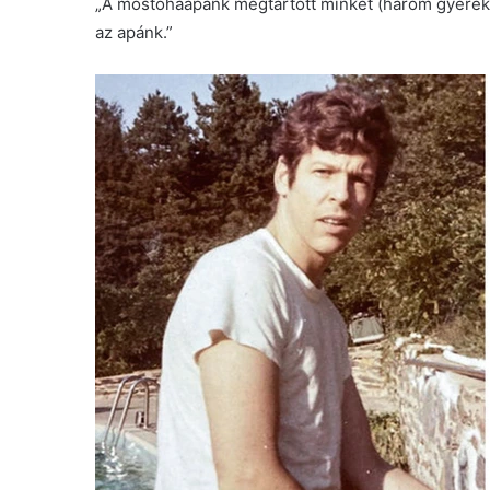
„A mostohaapánk megtartott minket (három gyerek),
az apánk.”