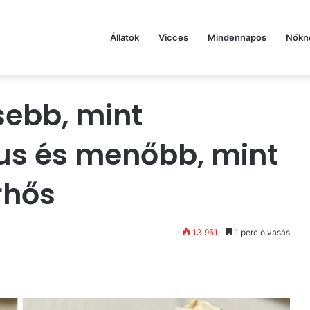
Állatok
Vicces
Mindennapos
Nőkn
sebb, mint
us és menőbb, mint
rhős
13 951
1 perc olvasás
st