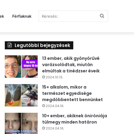
Keresés:
ek
Férfiaknak
Legutóbbi bejegyzések
13 ember, akik gyönyörűvé
varázsolódtak, miután
elmúltak a tinédzser éveik
2024.10.15.
15+ alkalom, mikor a
természet egyedisége
megdöbbentett bennünket
2024.04.16.
10+ ember, akiknek öniróniája
túlmegy minden határon
2024.04.16.