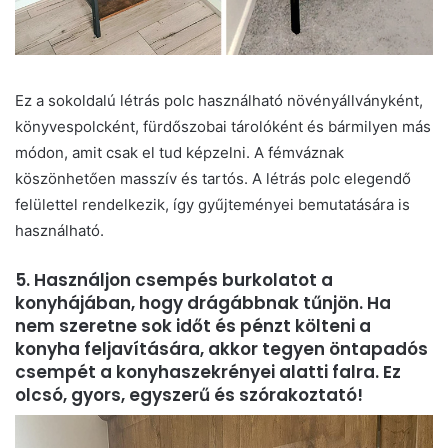
Ez a sokoldalú létrás polc használható növényállványként,
könyvespolcként, fürdőszobai tárolóként és bármilyen más
módon, amit csak el tud képzelni. A fémváznak
köszönhetően masszív és tartós. A létrás polc elegendő
felülettel rendelkezik, így gyűjteményei bemutatására is
használható.
5. Használjon csempés burkolatot a
konyhájában, hogy drágábbnak tűnjön. Ha
nem szeretne sok időt és pénzt költeni a
konyha feljavítására, akkor tegyen öntapadós
csempét a konyhaszekrényei alatti falra. Ez
olcsó, gyors, egyszerű és szórakoztató!