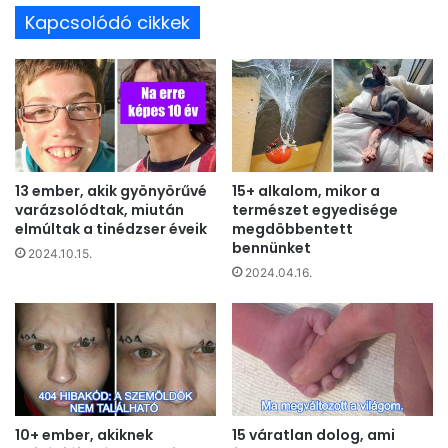
Kapcsolódó cikkek
13 ember, akik gyönyörűvé
15+ alkalom, mikor a
varázsolódtak, miután
természet egyedisége
elmúltak a tinédzser éveik
megdöbbentett
bennünket
2024.10.15.
2024.04.16.
10+ ember, akiknek
15 váratlan dolog, ami