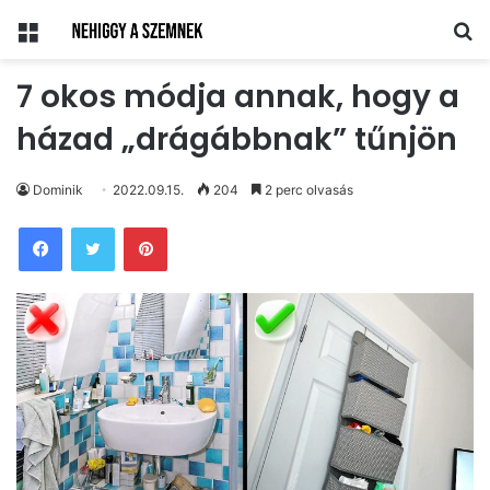
Menü
Ke
7 okos módja annak, hogy a
házad „drágábbnak” tűnjön
Dominik
2022.09.15.
204
2 perc olvasás
Pinterest