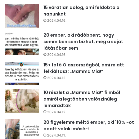
15 váratlan dolog, ami feldobta a
napunkat
2024.04.16.
20 ember, aki rádöbbent, hogy
semmiben sem bízhat, még a saját
látásában sem
2024.04.16.
15+ fotó Olaszországból, ami miatt
felkiáltasz: „Mamma Mia!”
2024.04.12.
10 részlet a „Mamma Mia!” filmből
amiről a legtöbben valószínűleg
lemaradtak
2024.04.12.
20 figyelemre méltó ember, aki 110% -ot
adott valaki másért
2024.04.11.