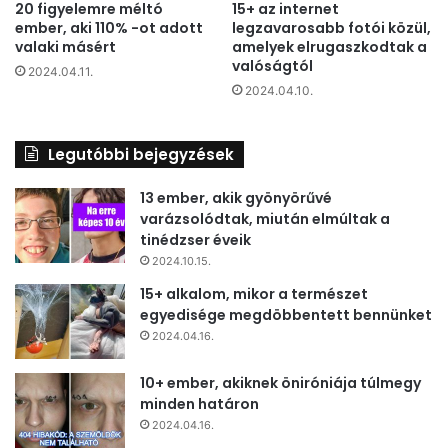
20 figyelemre méltó
15+ az internet
ember, aki 110% -ot adott
legzavarosabb fotói közül,
valaki másért
amelyek elrugaszkodtak a
valóságtól
2024.04.11.
2024.04.10.
Legutóbbi bejegyzések
13 ember, akik gyönyörűvé
varázsolódtak, miután elmúltak a
tinédzser éveik
2024.10.15.
15+ alkalom, mikor a természet
egyedisége megdöbbentett bennünket
2024.04.16.
10+ ember, akiknek öniróniája túlmegy
minden határon
2024.04.16.