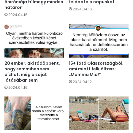
öniróniája túlmegy minden
feldobta a napunkat
határon
2024.04.16.
2024.04.16.
20 ember, aki rádöbbent,
15+ fotó Olaszországból,
hogy semmiben sem
ami miatt felkiáltasz:
bízhat, még a saját
„Mamma Mia!”
látásában sem
2024.04.12.
2024.04.16.