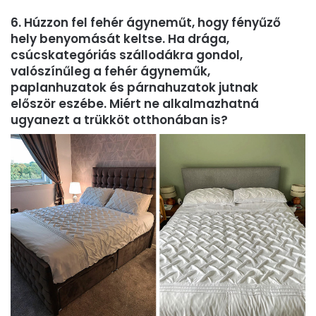
6. Húzzon fel fehér ágyneműt, hogy fényűző
hely benyomását keltse. Ha drága,
csúcskategóriás szállodákra gondol,
valószínűleg a fehér ágyneműk,
paplanhuzatok és párnahuzatok jutnak
először eszébe. Miért ne alkalmazhatná
ugyanezt a trükköt otthonában is?