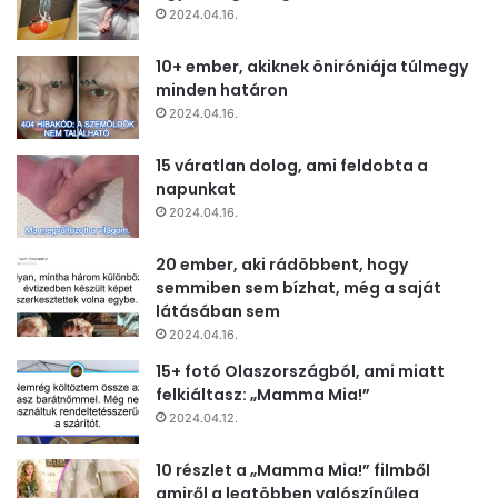
2024.04.16.
10+ ember, akiknek öniróniája túlmegy
minden határon
2024.04.16.
15 váratlan dolog, ami feldobta a
napunkat
2024.04.16.
20 ember, aki rádöbbent, hogy
semmiben sem bízhat, még a saját
látásában sem
2024.04.16.
15+ fotó Olaszországból, ami miatt
felkiáltasz: „Mamma Mia!”
2024.04.12.
10 részlet a „Mamma Mia!” filmből
amiről a legtöbben valószínűleg