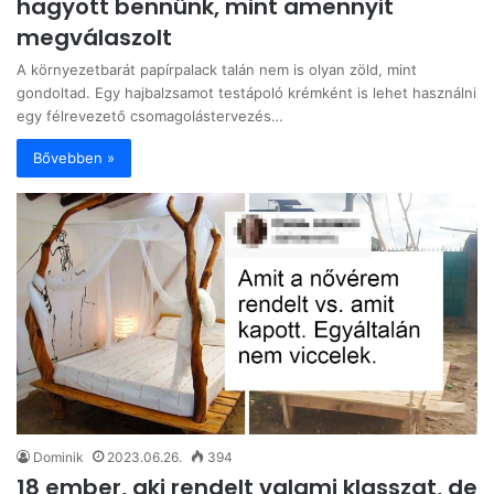
hagyott bennünk, mint amennyit
megválaszolt
A környezetbarát papírpalack talán nem is olyan zöld, mint
gondoltad. Egy hajbalzsamot testápoló krémként is lehet használni
egy félrevezető csomagolástervezés…
Bővebben »
Dominik
2023.06.26.
394
18 ember, aki rendelt valami klasszat, de