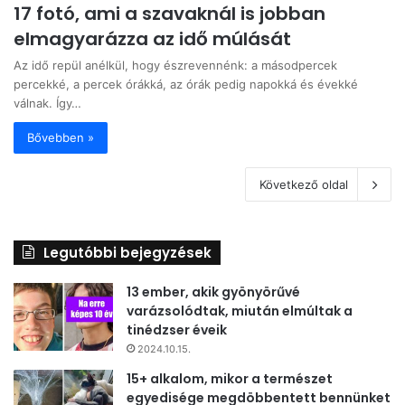
17 fotó, ami a szavaknál is jobban
elmagyarázza az idő múlását
Az idő repül anélkül, hogy észrevennénk: a másodpercek
percekké, a percek órákká, az órák pedig napokká és évekké
válnak. Így…
Bővebben »
Következő oldal
Legutóbbi bejegyzések
13 ember, akik gyönyörűvé
varázsolódtak, miután elmúltak a
tinédzser éveik
2024.10.15.
15+ alkalom, mikor a természet
egyedisége megdöbbentett bennünket