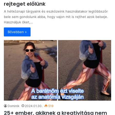
rejteget előlünk
A hétköznapi tárgyaink és eszközeink használatakor legtöbbször
bele sem gondolunk abba, hogy vajon mit is rejthet azok belseje.
Használjuk őket,…
Bővebben »
Dominik
2024.01.30.
519
25+ ember, akiknek a kreativitása nem