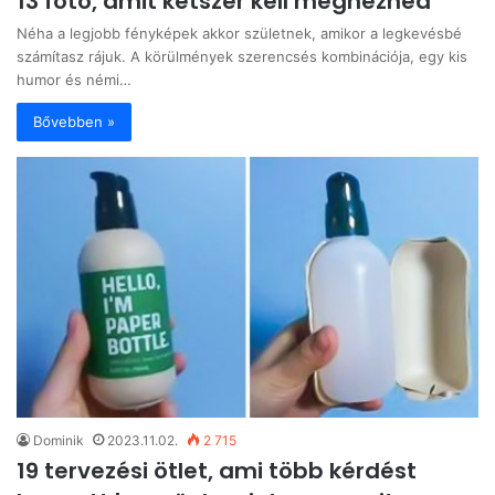
13 fotó, amit kétszer kell megnézned
Néha a legjobb fényképek akkor születnek, amikor a legkevésbé
számítasz rájuk. A körülmények szerencsés kombinációja, egy kis
humor és némi…
Bővebben »
Dominik
2023.11.02.
2 715
19 tervezési ötlet, ami több kérdést