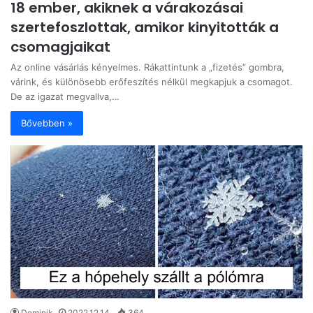
18 ember, akiknek a várakozásai
szertefoszlottak, amikor kinyitották a
csomagjaikat
Az online vásárlás kényelmes. Rákattintunk a „fizetés” gombra,
várink, és különösebb erőfeszítés nélkül megkapjuk a csomagot.
De az igazat megvallva,…
Bővebben »
Dominik
2022.12.14.
364