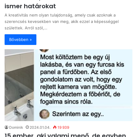
ismer határokat
A kreativitás nem olyan tulajdonság, amely csak azoknak a
szerencsés kevesekben van meg, akik ezzel a képességgel
születtek. Arról szól,…
Bővebben »
Dominik
2024.01.04.
19 939
15 ember, aki valami menő, de egyben