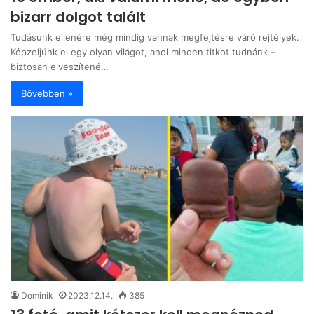
bizarr dolgot talált
Tudásunk ellenére még mindig vannak megfejtésre váró rejtélyek.
Képzeljünk el egy olyan világot, ahol minden titkot tudnánk –
biztosan elveszítené…
Bővebben »
Dominik
2023.12.14.
385