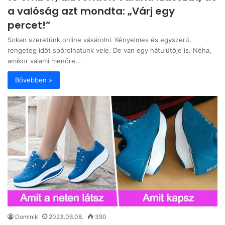
a valóság azt mondta: „Várj egy
percet!”
Sokan szeretünk online vásárolni. Kényelmes és egyszerű,
rengeteg időt spórolhatunk vele. De van egy hátulütője is. Néha,
amikor valami menőre…
Bővebben »
Dominik
2023.06.08.
390