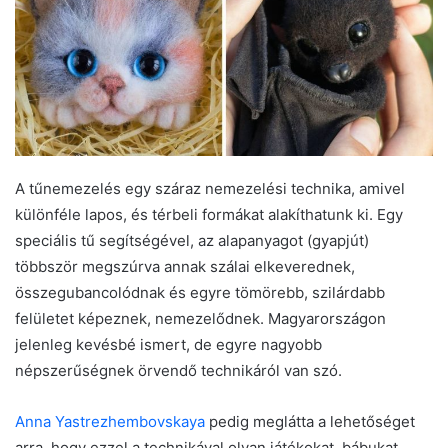
A tűnemezelés egy száraz nemezelési technika, amivel
különféle lapos, és térbeli formákat alakíthatunk ki. Egy
speciális tű segítségével, az alapanyagot (gyapjút)
többször megszúrva annak szálai elkeverednek,
összegubancolódnak és egyre tömörebb, szilárdabb
felületet képeznek, nemezelődnek. Magyarországon
jelenleg kevésbé ismert, de egyre nagyobb
népszerűségnek örvendő technikáról van szó.
Anna Yastrezhembovskaya
pedig meglátta a lehetőséget
arra, hogy ezzel a technikával olyan játékokat, bábukat