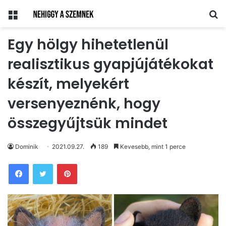
Menü
Ke
Egy hölgy hihetetlenül
realisztikus gyapjújátékokat
készít, melyekért
versenyeznénk, hogy
összegyűjtsük mindet
Dominik
2021.09.27.
189
Kevesebb, mint 1 perce
Pinterest