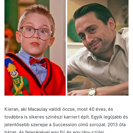
Kieran, aki Macaulay valódi öccse, most 40 éves, és
továbbra is sikeres színészi karriert épít. Egyik legújabb és
jelentősebb szerepe a Succession című sorozat. 2013 óta
házas, és feleségével egy fiú és egy lány szülei.