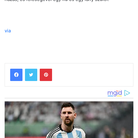
via
Pinterest