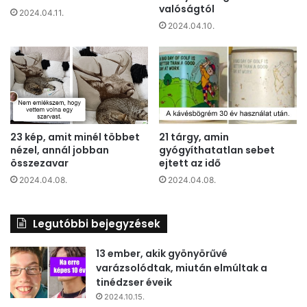
valóságtól
2024.04.11.
2024.04.10.
23 kép, amit minél többet
21 tárgy, amin
nézel, annál jobban
gyógyíthatatlan sebet
összezavar
ejtett az idő
2024.04.08.
2024.04.08.
Legutóbbi bejegyzések
13 ember, akik gyönyörűvé
varázsolódtak, miután elmúltak a
tinédzser éveik
2024.10.15.