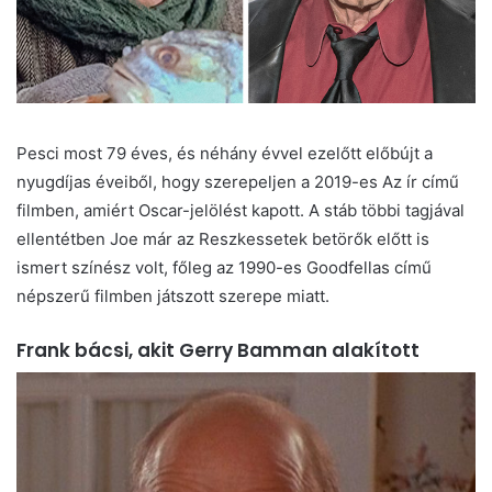
Pesci most 79 éves, és néhány évvel ezelőtt előbújt a
nyugdíjas éveiből, hogy szerepeljen a 2019-es Az ír című
filmben, amiért Oscar-jelölést kapott. A stáb többi tagjával
ellentétben Joe már az Reszkessetek betörők előtt is
ismert színész volt, főleg az 1990-es Goodfellas című
népszerű filmben játszott szerepe miatt.
Frank bácsi, akit Gerry Bamman alakított