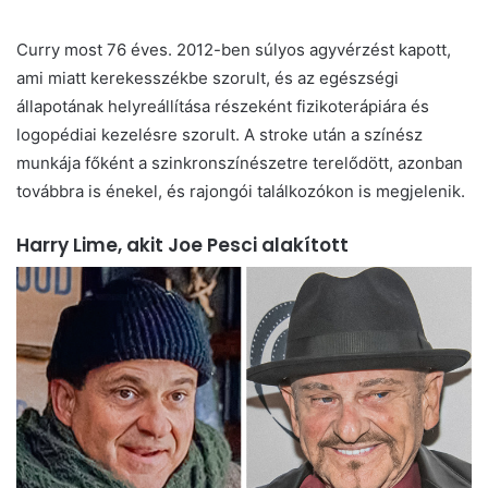
Curry most 76 éves. 2012-ben súlyos agyvérzést kapott,
ami miatt kerekesszékbe szorult, és az egészségi
állapotának helyreállítása részeként fizikoterápiára és
logopédiai kezelésre szorult. A stroke után a színész
munkája főként a szinkronszínészetre terelődött, azonban
továbbra is énekel, és rajongói találkozókon is megjelenik.
Harry Lime, akit Joe Pesci alakított