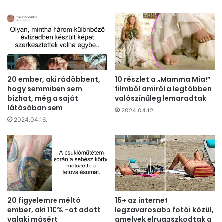
20 ember, aki rádöbbent,
10 részlet a „Mamma Mia!”
hogy semmiben sem
filmből amiről a legtöbben
bízhat, még a saját
valószínűleg lemaradtak
látásában sem
2024.04.12.
2024.04.16.
20 figyelemre méltó
15+ az internet
ember, aki 110% -ot adott
legzavarosabb fotói közül,
valaki másért
amelyek elrugaszkodtak a