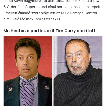
mióta Kevin nagytestvérét alakította. Többek között a Law
& Order és a Supernatural című sorozatokban is szerepelt.
Emellett állandó szereplője lett az MTV Damage Control
című valóságshow-sorozatának is.
Mr. Hector, a portás, akit Tim Curry alakított