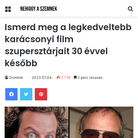
Menü
Ke
Ismerd meg a legkedveltebb
karácsonyi film
szupersztárjait 30 évvel
később
Dominik
2023.01.04.
2 718
2 perc olvasás
Pinterest