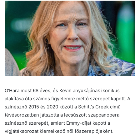
O’Hara most 68 éves, és Kevin anyukájának ikonikus
alakítása óta számos figyelemre méltó szerepet kapott. A
színésznő 2015 és 2020 között a Schitt’s Creek című
tévésorozatban játszotta a lecsúszott szappanopera-
színésznő szerepét, amiért Emmy-díjat kapott a
vígjátéksorozat kiemelkedő női főszereplőjeként.