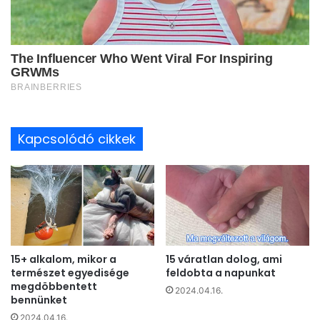
Kapcsolódó cikkek
15+ alkalom, mikor a
15 váratlan dolog, ami
természet egyedisége
feldobta a napunkat
megdöbbentett
2024.04.16.
bennünket
2024.04.16.