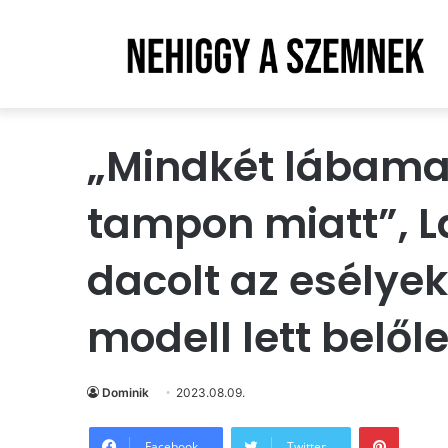
„Mindkét lábama
tampon miatt”, 
dacolt az esélye
modell lett belől
Dominik
2023.08.09.
Pintere
Facebook
Twitter