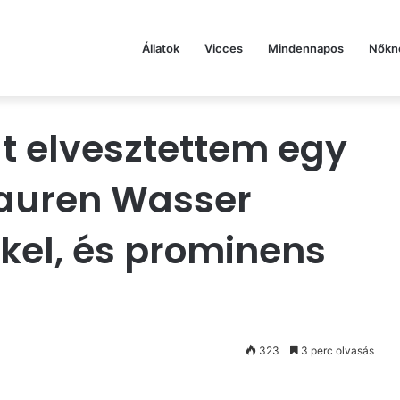
Állatok
Vicces
Mindennapos
Nőkn
t elvesztettem egy
Lauren Wasser
kkel, és prominens
e
323
3 perc olvasás
st