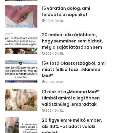
15 váratlan dolog, ami
feldobta a napunkat
2024.04.16.
20 ember, aki rádöbbent,
hogy semmiben sem bízhat,
még a saját látásában sem
2024.04.16.
15+ fotó Olaszországból, ami
miatt felkiáltasz: „Mamma
Mia!”
2024.04.12.
10 részlet a „Mamma Mia!”
filmből amiről a legtöbben
valószínűleg lemaradtak
2024.04.12.
20 figyelemre méltó ember,
aki 110% -ot adott valaki
másért