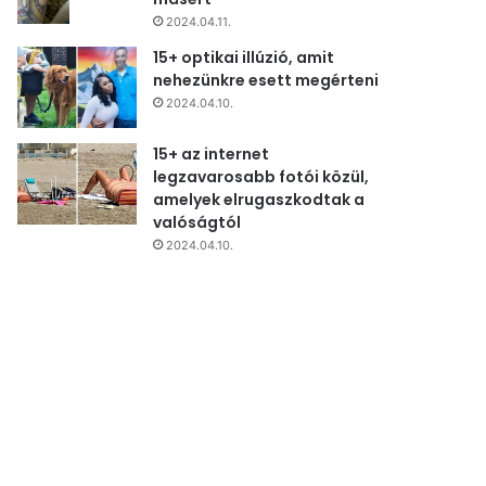
2024.04.11.
15+ optikai illúzió, amit
nehezünkre esett megérteni
2024.04.10.
15+ az internet
legzavarosabb fotói közül,
amelyek elrugaszkodtak a
valóságtól
2024.04.10.