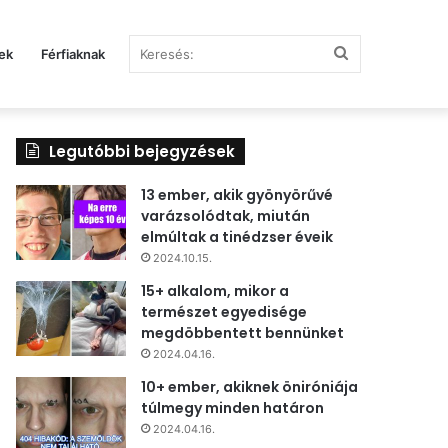
Keresés:
ek
Férfiaknak
Legutóbbi bejegyzések
13 ember, akik gyönyörűvé
varázsolódtak, miután
elmúltak a tinédzser éveik
2024.10.15.
15+ alkalom, mikor a
természet egyedisége
megdöbbentett bennünket
2024.04.16.
10+ ember, akiknek öniróniája
túlmegy minden határon
2024.04.16.