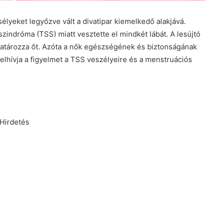
sélyeket legyőzve vált a divatipar kiemelkedő alakjává.
indróma (TSS) miatt vesztette el mindkét lábát. A lesújtó
atározza őt. Azóta a nők egészségének és biztonságának
 felhívja a figyelmet a TSS veszélyeire és a menstruációs
Hirdetés